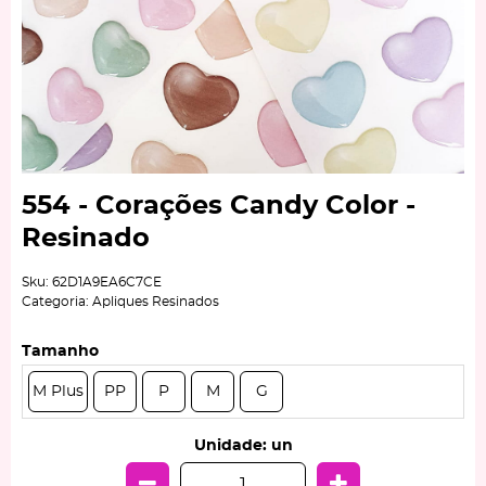
554 - Corações Candy Color -
Resinado
Sku:
62D1A9EA6C7CE
Categoria:
Apliques Resinados
Tamanho
M Plus
PP
P
M
G
Unidade: un