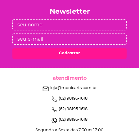
Newsletter
Cadastrar
atendimento
loja@monicarts.com.br
(62)
98195-1618
(62)
98195-1618
(62)
98195-1618
Segunda a Sexta das 7:30 as 17:00