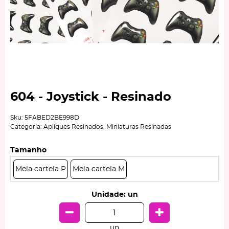
604 - Joystick - Resinado
Sku:
5FABED2BE998D
Categoria:
Apliques Resinados
,
Miniaturas Resinadas
Tamanho
Meia cartela P
Meia cartela M
Unidade: un
un