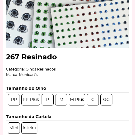
267 Resinado
Categoria:
Olhos Resinados
Marca:
Monicart's
Tamanho do Olho
PP
PP Plus
P
M
M Plus
G
GG
Tamanho da Cartela
Mini
Inteira