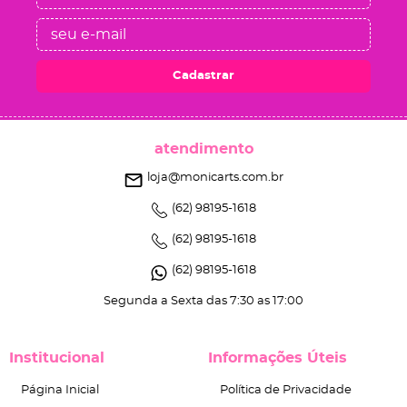
Cadastrar
atendimento
loja@monicarts.com.br
(62)
98195-1618
(62)
98195-1618
(62)
98195-1618
Segunda a Sexta das 7:30 as 17:00
Institucional
Informações Úteis
Página Inicial
Política de Privacidade