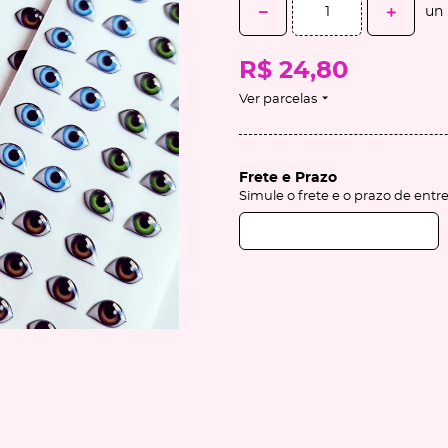
un
R$ 24,80
Ver parcelas
Frete e Prazo
Simule o frete e o prazo de entr