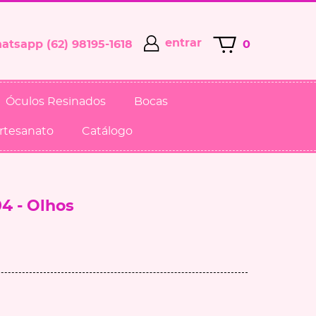
entrar
(62)
98195-1618
0
Óculos Resinados
Bocas
Artesanato
Catálogo
04 - Olhos