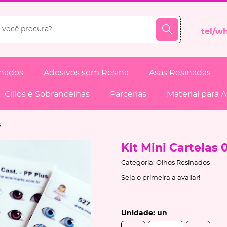
inados
Adesivos sem Resina
Asas Resinadas
Cílios e Sobrancelhas
Parcerias
Material para 
s
Kit Mini Cartelas 
Categoria:
Olhos Resinados
Seja o primeira a avaliar!
Unidade: un