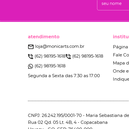
atendimento
instit
loja@monicarts.com.br
Página 
Fale C
(62)
98195-1618
(62)
98195-1618
Mapa d
(62)
98195-1618
Onde e
Segunda a Sexta das 7:30 as 17:00
Indique
CNPJ: 26.242.195/0001-70 - Maria Sebastiana de 
Rua 02 Qd. 05 Lt. 4B, 4
-
Copacabana