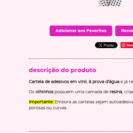
Adicionar aos Favoritos
Reco
Sav
descrição do produto
Cartela de adesivos em vinil
,
à prova d'água
e já r
Os
olhinhos
possuem uma camada de
resina
, cr
Importante:
Embora as cartelas sejam autoadesiva
porosas ou curvas.