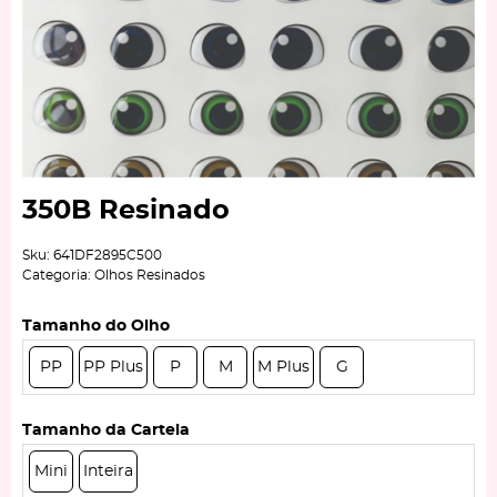
350B Resinado
Sku:
641DF2895C500
Categoria:
Olhos Resinados
Tamanho do Olho
PP
PP Plus
P
M
M Plus
G
Tamanho da Cartela
Mini
Inteira