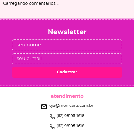
Carregando comentários ...
Newsletter
Cadastrar
atendimento
loja@monicarts.com.br
(62)
98195-1618
(62)
98195-1618