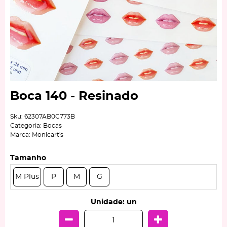
Boca 140 - Resinado
Sku:
62307AB0C773B
Categoria:
Bocas
Marca:
Monicart's
Tamanho
M Plus
P
M
G
Unidade: un