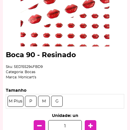
Boca 90 - Resinado
Sku:
5ED155294FBD9
Categoria:
Bocas
Marca:
Monicart's
Tamanho
M Plus
P
M
G
Unidade: un