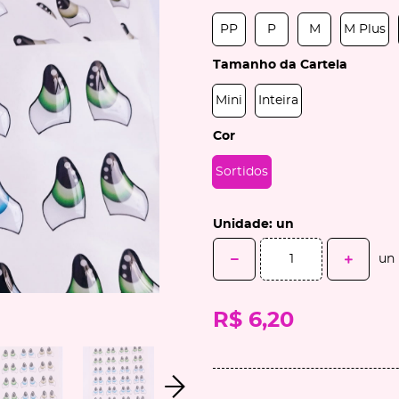
PP
P
M
M Plus
Tamanho da Cartela
Mini
Inteira
Cor
Sortidos
Unidade: un
un
R$ 6,20