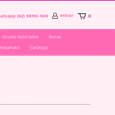
entrar
(62)
98195-1618
0
Óculos Resinados
Bocas
Artesanato
Catálogo