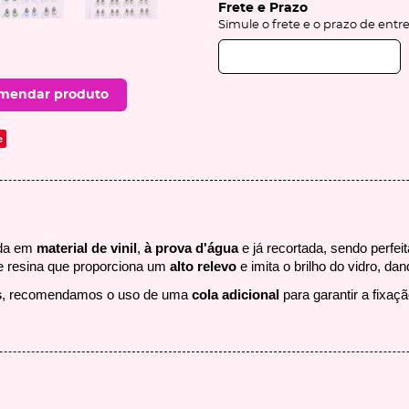
Frete e Prazo
Simule o frete e o prazo de entr
mendar produto
e
ada em
material de vinil
,
à prova d'água
e já recortada, sendo perfei
resina que proporciona um
alto relevo
e imita o brilho do vidro, d
s
, recomendamos o uso de uma
cola adicional
para garantir a fixaç