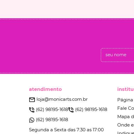
atendimento
instit
loja@monicarts.com.br
Página 
Fale C
(62)
98195-1618
(62)
98195-1618
Mapa d
(62)
98195-1618
Onde e
Segunda a Sexta das 7:30 as 17:00
Indique