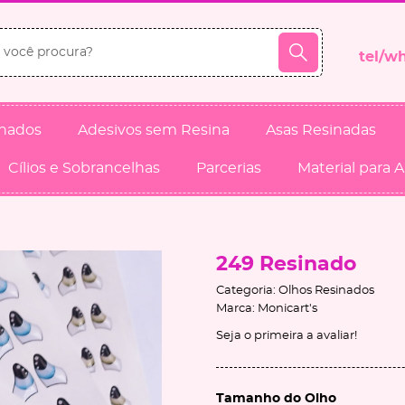
inados
Adesivos sem Resina
Asas Resinadas
Cílios e Sobrancelhas
Parcerias
Material para 
249 Resinado
Categoria:
Olhos Resinados
Marca:
Monicart's
Seja o primeira a avaliar!
Tamanho do Olho