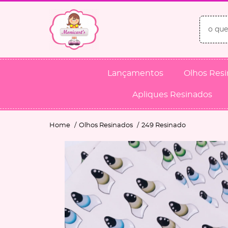
Lançamentos
Olhos Res
Apliques Resinados
Home
Olhos Resinados
249 Resinado