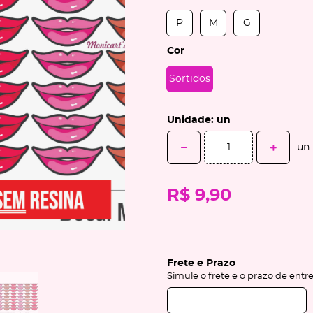
P
M
G
Cor
Sortidos
Unidade: un
un
R$ 9,90
Frete e Prazo
Simule o frete e o prazo de entr