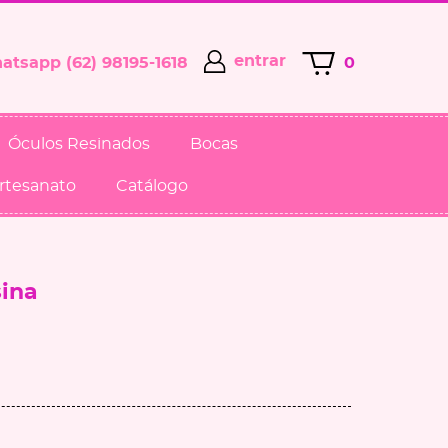
entrar
(62)
98195-1618
0
Óculos Resinados
Bocas
Artesanato
Catálogo
sina