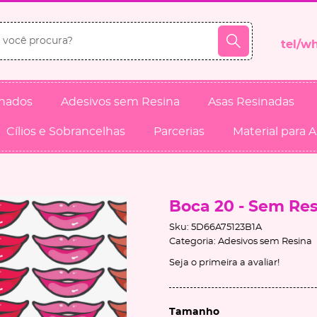
inados
Adesivos sem Resina
Asas Resinadas
Cílios e Sobrancelhas
Parcerias
Material para 
Boca 20 - Sem Re
Sku:
5D66A75123B1A
Categoria:
Adesivos sem Resina
Seja o primeira a avaliar!
Tamanho