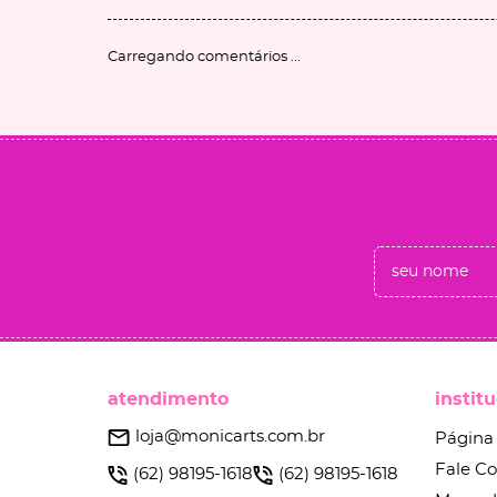
Carregando comentários ...
atendimento
instit
loja@monicarts.com.br
Página 
Fale C
(62)
98195-1618
(62)
98195-1618