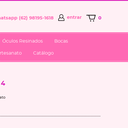
entrar
(62)
98195-1618
0
Óculos Resinados
Bocas
Artesanato
Catálogo
 4
ato