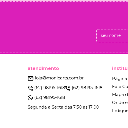
atendimento
instit
loja@monicarts.com.br
Página 
Fale C
(62)
98195-1618
(62)
98195-1618
Mapa d
(62)
98195-1618
Onde e
Segunda a Sexta das 7:30 as 17:00
Indique