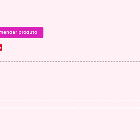
mendar produto
e