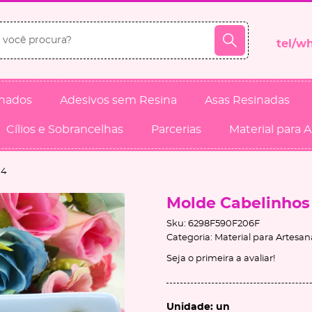
inados
Adesivos sem Resina
Asas Resinadas
Cílios e Sobrancelhas
Parcerias
Material para 
 4
Molde Cabelinhos
Sku:
6298F590F206F
Categoria:
Material para Artesan
Seja o primeira a avaliar!
Unidade: un