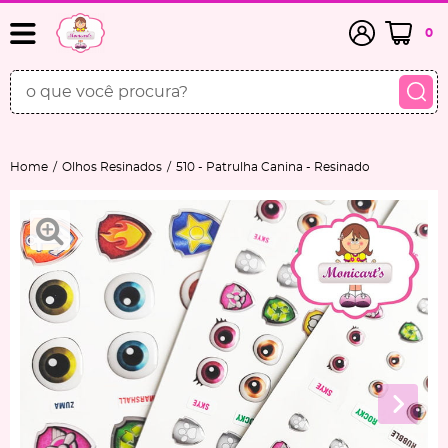
0
Home
Olhos Resinados
510 - Patrulha Canina - Resinado