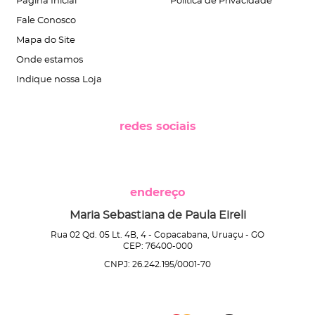
Página Inicial
Política de Privacidade
Fale Conosco
Mapa do Site
Onde estamos
Indique nossa Loja
redes sociais
endereço
Maria Sebastiana de Paula Eireli
Rua 02 Qd. 05 Lt. 4B, 4
-
Copacabana, Uruaçu
-
GO
CEP: 76400-000
CNPJ: 26.242.195/0001-70