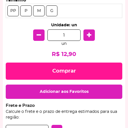
Tamanho
PP
P
M
G
Unidade: un
un
R$ 12,90
Comprar
Adicionar aos Favoritos
Frete e Prazo
Calcule o frete e o prazo de entrega estimados para sua
região: