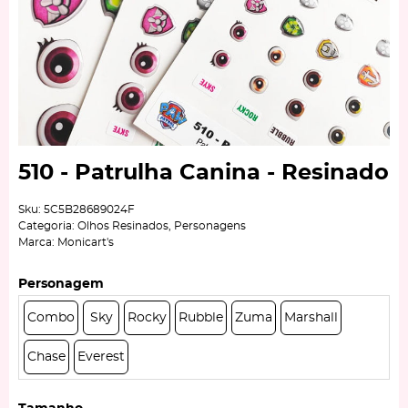
510 - Patrulha Canina - Resinado
Sku:
5C5B28689024F
Categoria:
Olhos Resinados
,
Personagens
Marca:
Monicart's
Personagem
Combo
Sky
Rocky
Rubble
Zuma
Marshall
Chase
Everest