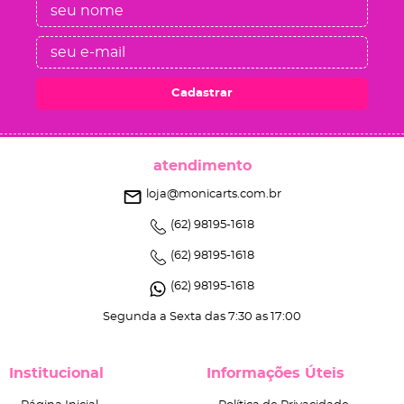
Cadastrar
atendimento
loja@monicarts.com.br
(62)
98195-1618
(62)
98195-1618
(62)
98195-1618
Segunda a Sexta das 7:30 as 17:00
Institucional
Informações Úteis