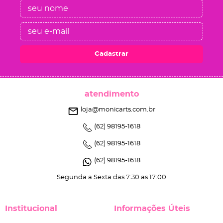
Cadastrar
atendimento
loja@monicarts.com.br
(62)
98195-1618
(62)
98195-1618
(62)
98195-1618
Segunda a Sexta das 7:30 as 17:00
Institucional
Informações Úteis