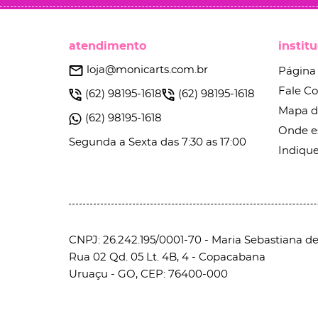
atendimento
instit
loja@monicarts.com.br
Página 
Fale C
(62)
98195-1618
(62)
98195-1618
Mapa d
(62)
98195-1618
Onde e
Segunda a Sexta das 7:30 as 17:00
Indique
CNPJ: 26.242.195/0001-70 - Maria Sebastiana de 
Rua 02 Qd. 05 Lt. 4B, 4
-
Copacabana
Uruaçu
-
GO
,
CEP: 76400-000