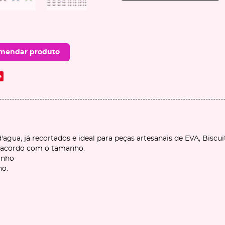
mendar produto
e
d'agua, já recortados e ideal para peças artesanais de EVA, Biscui
de acordo com o tamanho.
anho
ho.