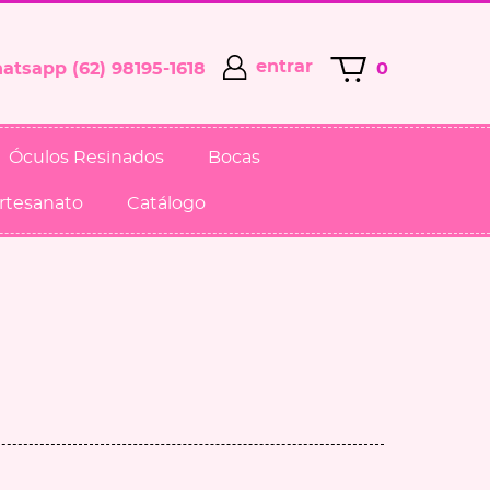
entrar
(62)
98195-1618
0
Óculos Resinados
Bocas
Artesanato
Catálogo