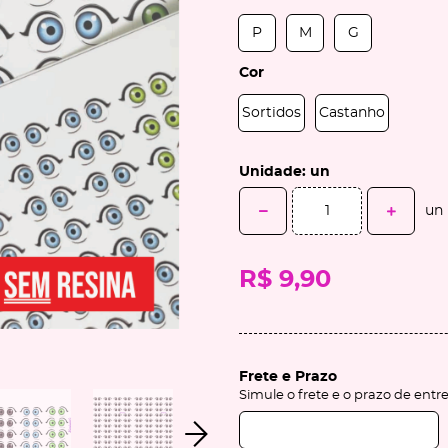
P
M
G
Cor
Sortidos
Castanho
Unidade: un
un
R$ 9,90
Frete e Prazo
Simule o frete e o prazo de entr