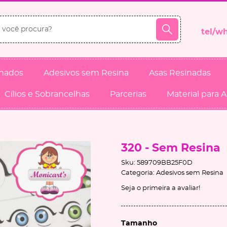
inados
Adesivos sem Resina
Asas Resinadas
Cílios e Sobrancelhas
Parcerias
Material para 
320 - Sem Resina
Sku:
589709BB25F0D
Categoria:
Adesivos sem Resina
Seja o primeira a avaliar!
Tamanho